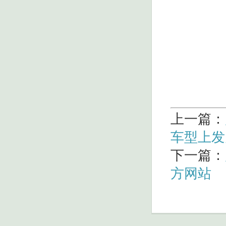
上一篇：
车型上发
下一篇：
方网站