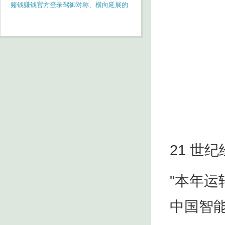
置电脑的里面智商-赌钱网「中国」官方网
赌钱赚钱官方登录驾御对称、横向延展的
站
布局-赌钱网「中国」官方网站
21 世
"本年
中国智能