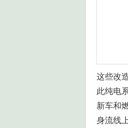
这些改造
此纯电
新车和
身流线