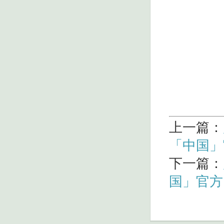
上一篇：
「中国」
下一篇：
国」官方