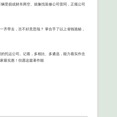
致车辆受损或财帛两空。就像找装修公司雷同，正规公司
车一齐带去，岂不好意思哉？ 掌合手了以上省钱诡秘，
谱的托运公司。记着，多相比、多遴选，能力着实作念
哪家最实惠！但愿这篇著作能