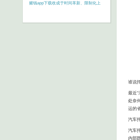
缔造起行业标杆-赌钱网「中国」官方网站
赌钱app下载收成于时间革新、限制化上
风和低老本供应链-赌钱网「中国」官方网
站
谁说
最近
处奈
运的
汽车托
汽车
内部