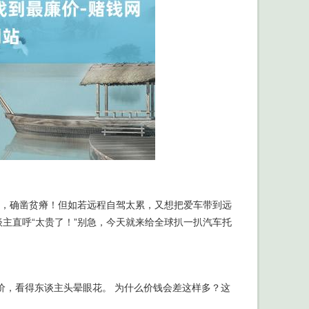
车，确凿贫瘠！但如若远程自驾太累，又想把爱车带到远
主直呼“太贵了！”别急，今天就来给全球扒一扒汽车托
价，看得东谈主头晕眼花。 为什么价钱会差这样多？这