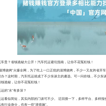
托车贵？省钱诡秘大公开！汽车托运避坑指南，让你不花冤枉钱！
“淄博烧烤”火爆全网，为了吃上一口正统的淄博烧烤，不少一又友跨省开
何办？这时期，汽车托运就成了不少东谈主的遴选。可一问价钱，不少东谈
省钱诡秘，让你不花冤枉钱！
运的“水”有多深？
托运看似简短，其实内部的门谈可不少。 迂回搜一下，多样平台、多样报
既有行业身分，也有一些“潜措施”。