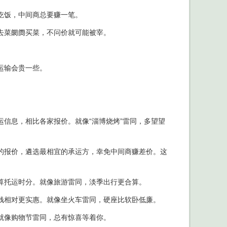
吃饭，中间商总要赚一笔。
去菜阛阓买菜，不问价就可能被宰。
运输会贵一些。
。
运信息，相比各家报价。就像“淄博烧烤”雷同，多望望
的报价，遴选最相宜的承运方，幸免中间商赚差价。这
算托运时分。就像旅游雷同，淡季出行更合算。
钱相对更实惠。就像坐火车雷同，硬座比软卧低廉。
就像购物节雷同，总有惊喜等着你。