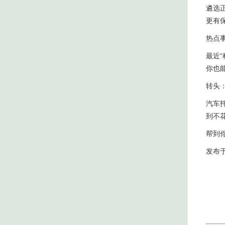
遴选
更有
热点
最近
你也
转头
汽车
到不
帮到
发布