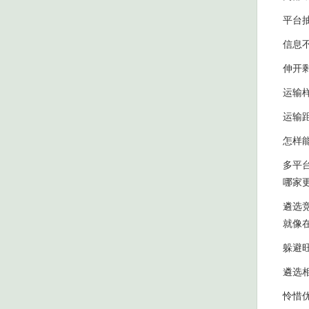
平台
信息
伸开剩
运输
运输
怎样
多平
哪家
遴选
就像
躲避
遴选
怜惜