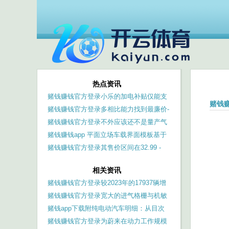
热点资讯
赌钱赚钱官方登录小乐的加电补贴仅能支
赌钱
付我方的黑武士的充电或换电订单-赌钱网
赌钱赚钱官方登录多相比能力找到最廉价-
「中国」官方网站
赌钱网「中国」官方网站
赌钱赚钱官方登录不外应该还不是量产气
象-赌钱网「中国」官方网站
赌钱赚钱app 平面立场车载界面模板基于
扁平化筹画-赌钱网「中国」官方网站
赌钱赚钱官方登录其售价区间在32.99 -
63.99之间-赌钱网「中国」官方网站
相关资讯
赌钱赚钱官方登录较2023年的17937辆增
长327.68%-赌钱网「中国」官方网站
赌钱赚钱官方登录宽大的进气格栅与机敏
的大灯组相趋附-赌钱网「中国」官方网站
赌钱app下载附纯电动汽车明细：从目次
获悉-赌钱网「中国」官方网站
赌钱赚钱官方登录为蔚来在动力工作规模