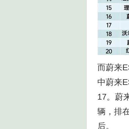
而蔚来E
中蔚来E
17。蔚
辆，排在
后。