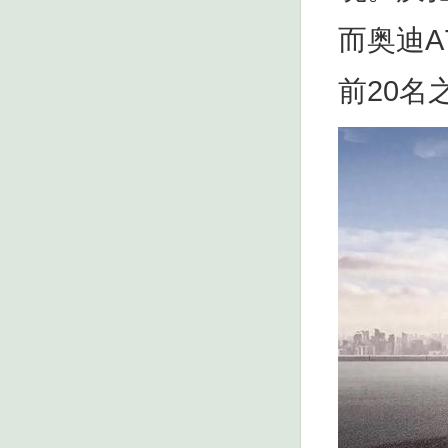
而奥迪A
前20名