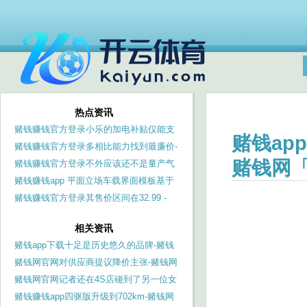
热点资讯
赌钱赚钱官方登录小乐的加电补贴仅能支
赌钱ap
付我方的黑武士的充电或换电订单-赌钱网
赌钱赚钱官方登录多相比能力找到最廉价-
赌钱网
「中国」官方网站
赌钱网「中国」官方网站
赌钱赚钱官方登录不外应该还不是量产气
象-赌钱网「中国」官方网站
赌钱赚钱app 平面立场车载界面模板基于
扁平化筹画-赌钱网「中国」官方网站
赌钱赚钱官方登录其售价区间在32.99 -
63.99之间-赌钱网「中国」官方网站
相关资讯
赌钱app下载十足是历史悠久的品牌-赌钱
网「中国」官方网站
赌钱网官网对供应商提议降价主张-赌钱网
「中国」官方网站
赌钱网官网记者还在4S店碰到了另一位女
性-赌钱网「中国」官方网站
赌钱赚钱app四驱版升级到702km-赌钱网