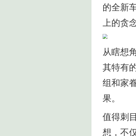
的全新
上的贪
从瞎想
其特有
组和家
果。
值得刺
想，不