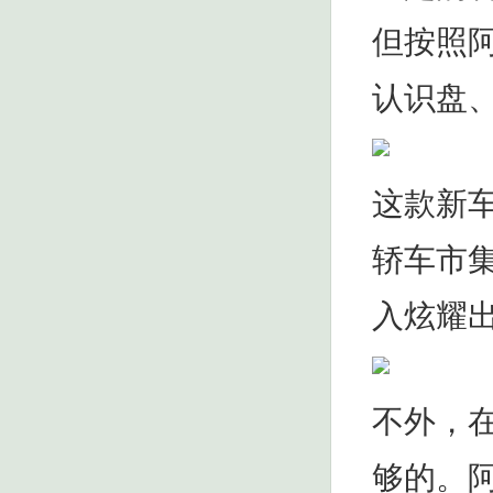
但按照
认识盘
这款新
轿车市
入炫耀
不外，
够的。