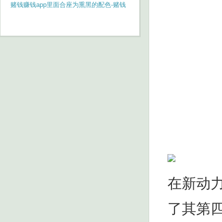
「中国」官方网站
赌钱赚钱app里面合座为熏黑的配色-赌钱
网「中国」官方网站
在新动
了其第