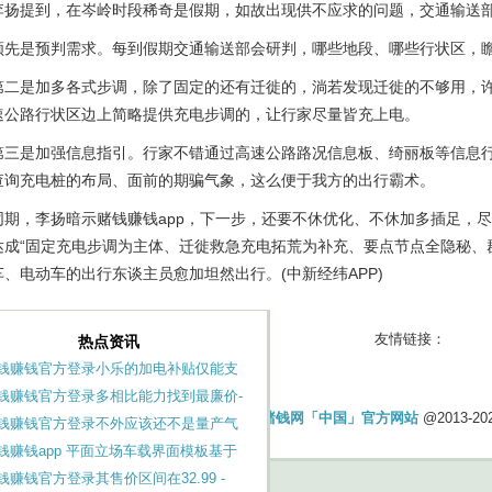
提到，在岑岭时段稀奇是假期，如故出现供不应求的问题，交通输送部
是预判需求。每到假期交通输送部会研判，哪些地段、哪些行状区，瞻
是加多各式步调，除了固定的还有迁徙的，淌若发现迁徙的不够用，许
速公路行状区边上简略提供充电步调的，让行家尽量皆充上电。
是加强信息指引。行家不错通过高速公路路况信息板、绮丽板等信息行状步
查询充电桩的布局、面前的期骗气象，这么便于我方的出行霸术。
，李扬暗示赌钱赚钱app，下一步，还要不休优化、不休加多插足，尽量
达成“固定充电步调为主体、迁徙救急充电拓荒为补充、要点节点全隐秘、
车、电动车的出行东谈主员愈加坦然出行。(中新经纬APP)
友情链接：
热点资讯
钱赚钱官方登录小乐的加电补贴仅能支
我方的黑武士的充电或换电订单-赌钱网
钱赚钱官方登录多相比能力找到最廉价-
Powered by
赌钱网「中国」官方网站
@2013-20
中国」官方网站
钱网「中国」官方网站
钱赚钱官方登录不外应该还不是量产气
-赌钱网「中国」官方网站
钱赚钱app 平面立场车载界面模板基于
平化筹画-赌钱网「中国」官方网站
钱赚钱官方登录其售价区间在32.99 -