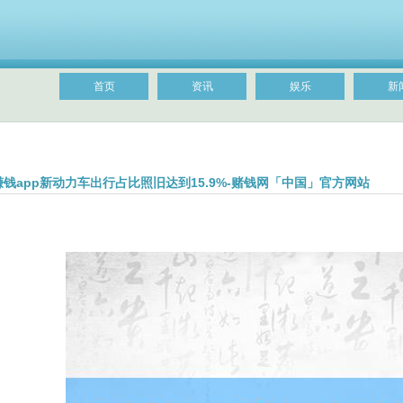
首页
资讯
娱乐
新
钱app新动力车出行占比照旧达到15.9%-赌钱网「中国」官方网站