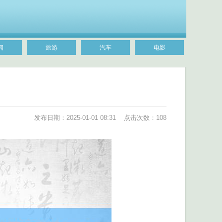
闻
旅游
汽车
电影
发布日期：2025-01-01 08:31 点击次数：108