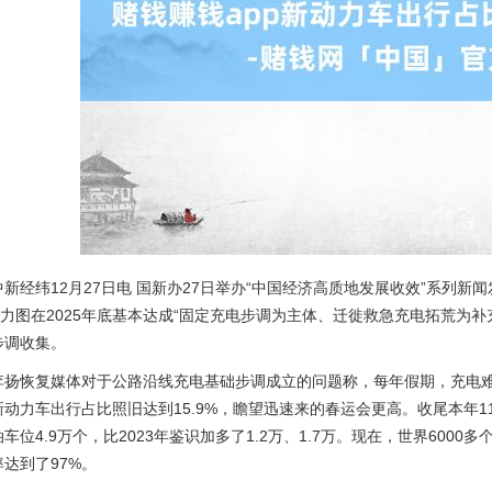
经纬12月27日电 国新办27日举办“中国经济高质地发展收效”系列新
p，力图在2025年底基本达成“固定充电步调为主体、迁徙救急充电拓荒为
步调收集。
恢复媒体对于公路沿线充电基础步调成立的问题称，每年假期，充电难
新动力车出行占比照旧达到15.9%，瞻望迅速来的春运会更高。收尾本年1
车位4.9万个，比2023年鉴识加多了1.2万、1.7万。现在，世界600
达到了97%。