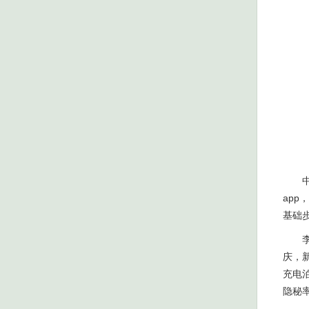
中新
ap
基础
李扬
庆，
充电泊
隐秘率