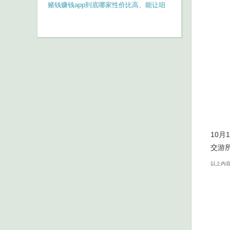
钱网「中国」官方网站
赌钱赚钱app到底哪家性价比高、能让咱
们释怀 “闭眼入”-赌钱网「中国」官方网站
10月
交游所
以上内