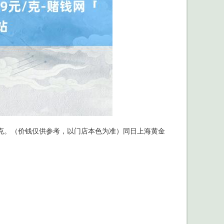
8元/克。（价钱仅供参考，以门店本色为准）同日上海黄金