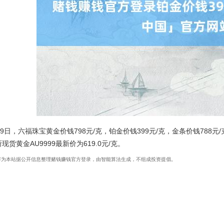
19日，六福珠宝黄金价钱798元/克，铂金价钱399元/克，金条价钱78
现货黄金AU9999最新价为619.0元/克。
容为本站据公开信息整理赌钱赚钱官方登录，由智能算法生成，不组成投资提倡。