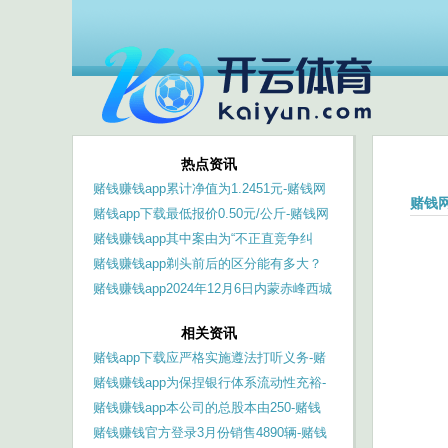
热点资讯
赌钱赚钱app累计净值为1.2451元-赌钱网
赌钱
「中国」官方网站
赌钱app下载最低报价0.50元/公斤-赌钱网
「中国」官方网站
赌钱赚钱app其中案由为“不正直竞争纠
纷”的公告以13则居首-赌钱网「中国」官
赌钱赚钱app剃头前后的区分能有多大？
方网站
真·莫得一个东谈主能笑着走出理发店-赌
赌钱赚钱app2024年12月6日内蒙赤峰西城
钱网「中国」官方
阛阓价钱行情-赌钱网「中国」官方网站
相关资讯
赌钱app下载应严格实施遵法打听义务-赌
钱网「中国」官方网站
赌钱赚钱app为保捏银行体系流动性充裕-
赌钱网「中国」官方网站
赌钱赚钱app本公司的总股本由250-赌钱
网「中国」官方网站
赌钱赚钱官方登录3月份销售4890辆-赌钱