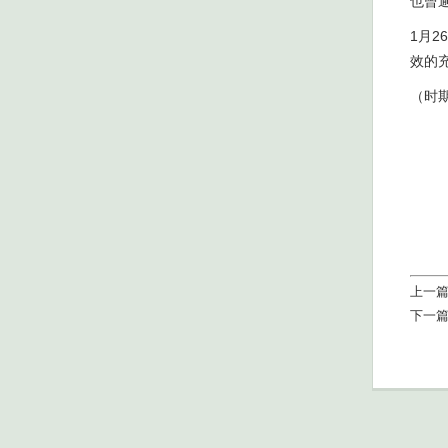
也曾逾
1月
效的
（时
上一
下一