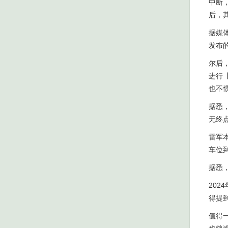
中断
后，
据媒
发布
尔后
进行
也不
据悉
无终
雷军
车位
据悉
202
得提
值得