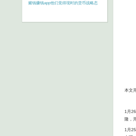
网「中国」官方网站
赌钱赚钱app他们觉得现时的货币战略态
度并不具鸿沟性-赌钱网「中国」官方网站
本文
1月
隆，
1月