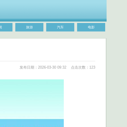
闻
旅游
汽车
电影
发布日期：2026-03-30 09:32 点击次数：123