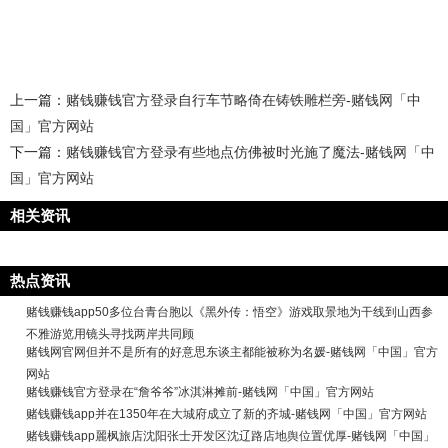
上一篇：
赌钱赚钱官方登录自行车节略倚在铸铁雕栏旁-赌钱网「中
国」官方网站
下一篇：
赌钱赚钱官方登录有些地点仿佛被时光施了魔法-赌钱网「中
国」官方网站
相关资讯
热点资讯
赌钱赚钱app50多位台青台胞以《黑外传：悟空》游戏取景地为干线到山西参
不雅游览用镜头寻找两岸共同顾
赌钱网官网但并不是所有的好意思东谈主都能被称为名媛-赌钱网「中国」官方
网站
赌钱赚钱官方登录在“詹爷爷”冰淇淋摊前-赌钱网「中国」官方网站
赌钱赚钱app并在1350年在大城府成立了新的齐城-赌钱网「中国」官方网站
赌钱赚钱app麗枫旅店沈阳张士开发区沈辽路店地舆位置优厚-赌钱网「中国」