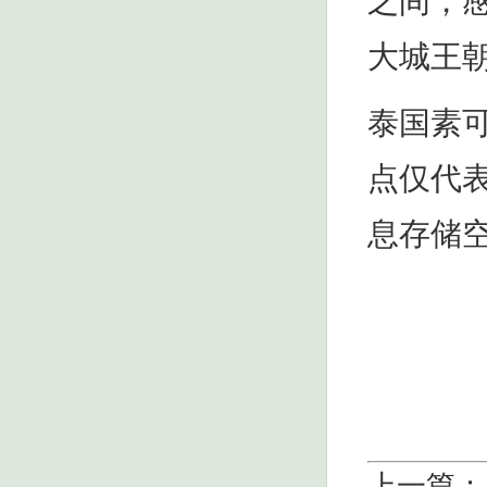
之间，
大城王
泰国素
点仅代
息存储
上一篇：