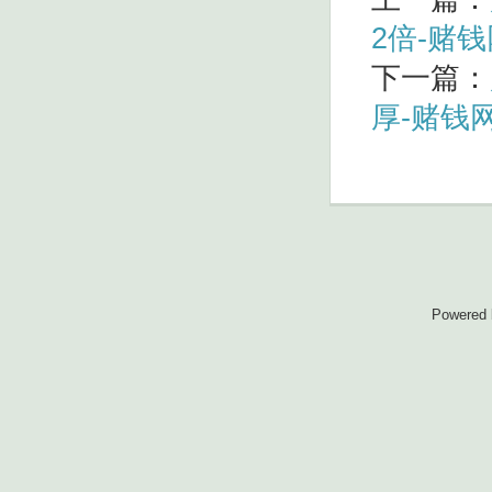
2倍-赌
下一篇：
厚-赌钱
Powered