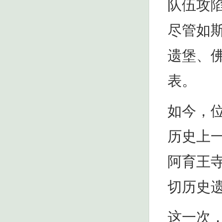
队伍攻
尽管如
遗堡、
表。
如今，
历史上
阿育王
切历史
这一次