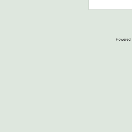
Powered