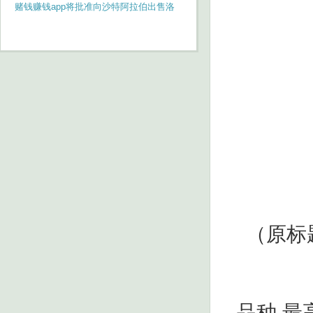
网站
丰县蔬菜批发阛阓价钱行情-赌钱网「中
赌钱赚钱app将批准向沙特阿拉伯出售洛
国」官方网站
克希德·马丁公司的F-35-赌钱网「中国」
官方网站
（原标
品种 最高价